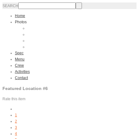
SEARCH
Home
Photos
Interior
Exterior
Sailing
Video
Spec
Menu
Crew
Activities
Contact
Featured Location #6
Rate this item
1
2
3
4