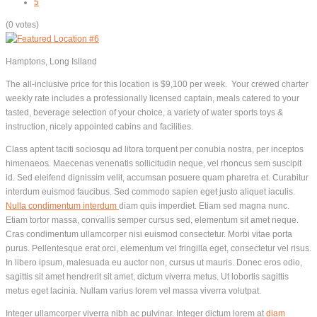
5
(0 votes)
Hamptons, Long Islland
The all-inclusive price for this location is $9,100 per week. Your crewed charter
weekly rate includes a professionally licensed captain, meals catered to your
tasted, beverage selection of your choice, a variety of water sports toys &
instruction, nicely appointed cabins and facilities.
Class aptent taciti sociosqu ad litora torquent per conubia nostra, per inceptos
himenaeos. Maecenas venenatis sollicitudin neque, vel rhoncus sem suscipit
id. Sed eleifend dignissim velit, accumsan posuere quam pharetra et. Curabitur
interdum euismod faucibus. Sed commodo sapien eget justo aliquet iaculis.
Nulla condimentum interdum
diam quis imperdiet. Etiam sed magna nunc.
Etiam tortor massa, convallis semper cursus sed, elementum sit amet neque.
Cras condimentum ullamcorper nisi euismod consectetur. Morbi vitae porta
purus. Pellentesque erat orci, elementum vel fringilla eget, consectetur vel risus.
In libero ipsum, malesuada eu auctor non, cursus ut mauris. Donec eros odio,
sagittis sit amet hendrerit sit amet, dictum viverra metus. Ut lobortis sagittis
metus eget lacinia. Nullam varius lorem vel massa viverra volutpat.
Integer ullamcorper viverra nibh ac pulvinar. Integer dictum lorem at
diam