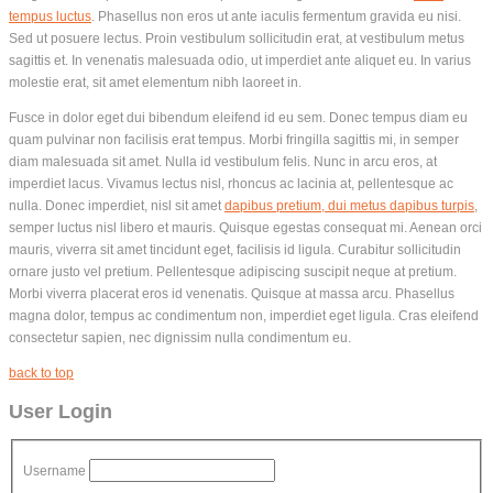
tempus luctus
. Phasellus non eros ut ante iaculis fermentum gravida eu nisi.
Sed ut posuere lectus. Proin vestibulum sollicitudin erat, at vestibulum metus
sagittis et. In venenatis malesuada odio, ut imperdiet ante aliquet eu. In varius
molestie erat, sit amet elementum nibh laoreet in.
Fusce in dolor eget dui bibendum eleifend id eu sem. Donec tempus diam eu
quam pulvinar non facilisis erat tempus. Morbi fringilla sagittis mi, in semper
diam malesuada sit amet. Nulla id vestibulum felis. Nunc in arcu eros, at
imperdiet lacus. Vivamus lectus nisl, rhoncus ac lacinia at, pellentesque ac
nulla. Donec imperdiet, nisl sit amet
dapibus pretium, dui metus dapibus turpis
,
semper luctus nisl libero et mauris. Quisque egestas consequat mi. Aenean orci
mauris, viverra sit amet tincidunt eget, facilisis id ligula. Curabitur sollicitudin
ornare justo vel pretium. Pellentesque adipiscing suscipit neque at pretium.
Morbi viverra placerat eros id venenatis. Quisque at massa arcu. Phasellus
magna dolor, tempus ac condimentum non, imperdiet eget ligula. Cras eleifend
consectetur sapien, nec dignissim nulla condimentum eu.
back to top
User Login
Username