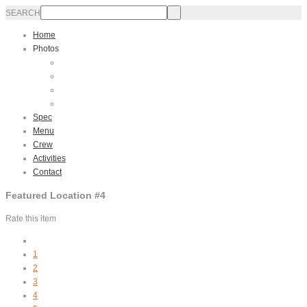
SEARCH
Home
Photos
Interior
Exterior
Sailing
Video
Spec
Menu
Crew
Activities
Contact
Featured Location #4
Rate this item
1
2
3
4