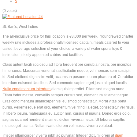
5
(0 votes)
St. Bart's, West Indies
The all-inclusive price for this location is €8,000 per week. Your crewed charter
weekly rate includes a professionally licensed captain, meals catered to your
tasted, beverage selection of your choice, a variety of water sports toys &
instruction, nicely appointed cabins and facilities.
Class aptent taciti sociosqu ad litora torquent per conubia nostra, per inceptos
himenaeos. Maecenas venenatis sollicitudin neque, vel rhoncus sem suscipit
id. Sed eleifend dignissim velit, accumsan posuere quam pharetra et. Curabitur
interdum euismod faucibus. Sed commodo sapien eget justo aliquet iaculis.
Nulla condimentum interdum
diam quis imperdiet. Etiam sed magna nunc.
Etiam tortor massa, convallis semper cursus sed, elementum sit amet neque.
Cras condimentum ullamcorper nisi euismod consectetur. Morbi vitae porta
purus. Pellentesque erat orci, elementum vel fringilla eget, consectetur vel risus.
In libero ipsum, malesuada eu auctor non, cursus ut mauris. Donec eros odio,
sagittis sit amet hendrerit sit amet, dictum viverra metus. Ut lobortis sagittis
metus eget lacinia. Nullam varius lorem vel massa viverra volutpat.
Integer ullamcorper viverra nibh ac pulvinar. Integer dictum lorem at
diam