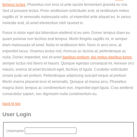
tempus luctus
. Phasellus non eros ut ante iaculis fermentum gravida eu nisi.
Sed ut posuere lectus. Proin vestibulum sollicitudin erat, at vestibulum metus
sagittis et. In venenatis malesuada odio, ut imperdiet ante aliquet eu. In varius
molestie erat, sit amet elementum nibh laoreet in.
Fusce in dolor eget dui bibendum eleifend id eu sem. Donec tempus diam eu
quam pulvinar non facilisis erat tempus. Morbi fringilla sagittis mi, in semper
diam malesuada sit amet. Nulla id vestibulum felis. Nunc in arcu eros, at
imperdiet lacus. Vivamus lectus nisl, rhoncus ac lacinia at, pellentesque ac
nulla. Donec imperdiet, nisl sit amet
dapibus pretium, dui metus dapibus turpis
,
semper luctus nisl libero et mauris. Quisque egestas consequat mi. Aenean orci
mauris, viverra sit amet tincidunt eget, facilisis id ligula. Curabitur sollicitudin
ornare justo vel pretium. Pellentesque adipiscing suscipit neque at pretium.
Morbi viverra placerat eros id venenatis. Quisque at massa arcu. Phasellus
magna dolor, tempus ac condimentum non, imperdiet eget ligula. Cras eleifend
consectetur sapien, nec dignissim nulla condimentum eu.
back to top
User Login
Username